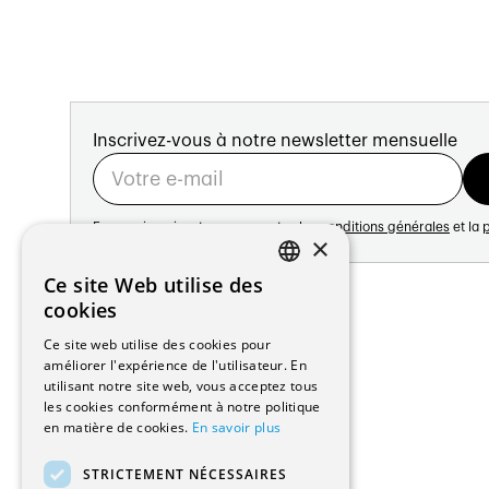
Inscrivez-vous à notre newsletter mensuelle
En vous inscrivant vous acceptez les
conditions générales
et la
p
×
Adresse:
Ce site Web utilise des
FRENCH
Avenue de Longemalle 21
cookies
1020 Renens
GERMAN
Ce site web utilise des cookies pour
Suisse
améliorer l'expérience de l'utilisateur. En
Contact:
utilisant notre site web, vous acceptez tous
Édition: +41 21 635 16 82
les cookies conformément à notre politique
Plateforme: +41 21 631 10 50
en matière de cookies.
En savoir plus
info@architectes.ch
STRICTEMENT NÉCESSAIRES