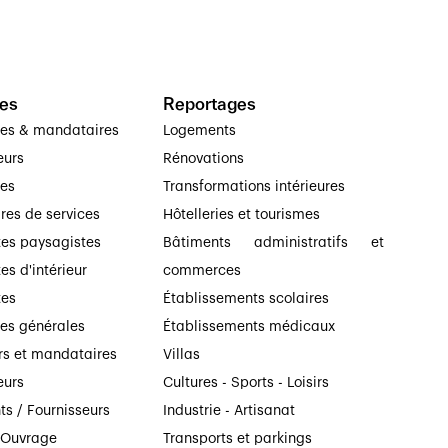
es
Reportages
ses & mandataires
Logements
eurs
Rénovations
ses
Transformations intérieures
ires de services
Hôtelleries et tourismes
tes paysagistes
Bâtiments administratifs et
es d'intérieur
commerces
tes
Établissements scolaires
ses générales
Établissements médicaux
rs et mandataires
Villas
eurs
Cultures - Sports - Loisirs
ts / Fournisseurs
Industrie - Artisanat
’Ouvrage
Transports et parkings