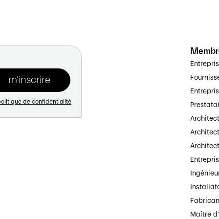
Membr
Entrepri
Fourniss
Entrepri
olitique de confidentialité
Prestata
Architec
Architect
Architec
Entrepri
Ingénieu
Installat
Fabrican
Maître d