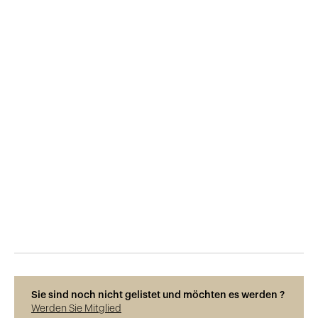
Veröffentlicht am
26.1.2019
1'310
Ansichten
Sie sind noch nicht gelistet und möchten es werden ?
Werden Sie Mitglied