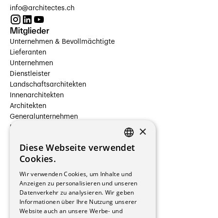
info@architectes.ch
Mitglieder
Unternehmen & Bevollmächtigte
Lieferanten
Unternehmen
Dienstleister
Landschaftsarchitekten
Innenarchitekten
Architekten
Generalunternehmen
×
Beauftragte Unternehmen
Installateure
Diese Webseite verwendet
Hersteller/Lieferanten
FRENCH
Cookies.
Bauherrschaften
GERMAN
Immobilienverwaltungsgesellschaften
Wir verwenden Cookies, um Inhalte und
Stockwerkeigentum
Anzeigen zu personalisieren und unseren
Reportagen
Datenverkehr zu analysieren. Wir geben
Informationen über Ihre Nutzung unserer
Wohnungen
Website auch an unsere Werbe- und
Renovierungen