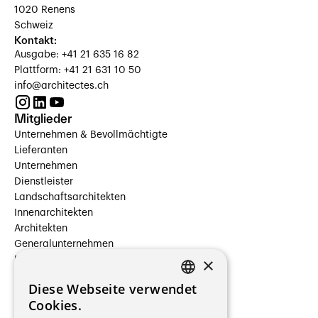
1020 Renens
Schweiz
Kontakt:
Ausgabe: +41 21 635 16 82
Plattform: +41 21 631 10 50
info@architectes.ch
Mitglieder
Unternehmen & Bevollmächtigte
Lieferanten
Unternehmen
Dienstleister
Landschaftsarchitekten
Innenarchitekten
Architekten
Generalunternehmen
×
Beauftragte Unternehmen
Installateure
Diese Webseite verwendet
Hersteller/Lieferanten
FRENCH
Cookies.
Bauherrschaften
GERMAN