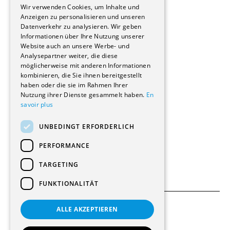
Immobilienverwaltungsgesellschaften
Wir verwenden Cookies, um Inhalte und
Stockwerkeigentum
Anzeigen zu personalisieren und unseren
Reportagen
Datenverkehr zu analysieren. Wir geben
Informationen über Ihre Nutzung unserer
Wohnungen
Website auch an unsere Werbe- und
Renovierungen
Analysepartner weiter, die diese
Innere Umbauten
möglicherweise mit anderen Informationen
Gastgewerbe und Tourismus
kombinieren, die Sie ihnen bereitgestellt
Verwaltungsgebäude und Geschäfte
haben oder die sie im Rahmen Ihrer
Schuleinrichtungen
Nutzung ihrer Dienste gesammelt haben.
En
savoir plus
Medizinische Einrichtungen
Villen
UNBEDINGT ERFORDERLICH
Kultur - Sport - Freizeit
Industrie - Handwerk
PERFORMANCE
Transport und Parkplätze
Diverse Bauten
TARGETING
FUNKTIONALITÄT
ALLE AKZEPTIEREN
Allgemeine Bedingungen
Einstellungen für Cookies