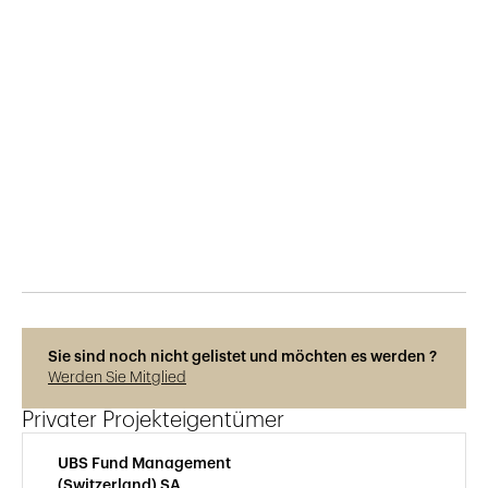
Veröffentlicht am
3.7.2024
303
Ansichten
Photos © Rainer Sohlbank
Sie sind noch nicht gelistet und möchten es werden ?
Werden Sie Mitglied
Privater Projekteigentümer
UBS Fund Management
(Switzerland) SA