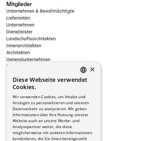
Mitglieder
Unternehmen & Bevollmächtigte
Lieferanten
Unternehmen
Dienstleister
Landschaftsarchitekten
Innenarchitekten
Architekten
Generalunternehmen
×
Beauftragte Unternehmen
Installateure
Diese Webseite verwendet
Hersteller/Lieferanten
FRENCH
Cookies.
Bauherrschaften
GERMAN
Immobilienverwaltungsgesellschaften
Wir verwenden Cookies, um Inhalte und
Stockwerkeigentum
Anzeigen zu personalisieren und unseren
Reportagen
Datenverkehr zu analysieren. Wir geben
Informationen über Ihre Nutzung unserer
Wohnungen
Website auch an unsere Werbe- und
Renovierungen
Analysepartner weiter, die diese
Innere Umbauten
möglicherweise mit anderen Informationen
Gastgewerbe und Tourismus
kombinieren, die Sie ihnen bereitgestellt