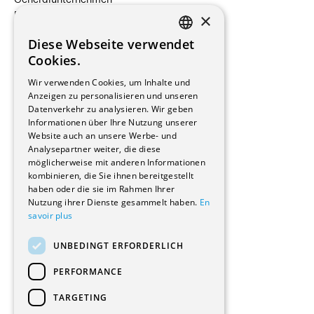
Generalunternehmen
×
Beauftragte Unternehmen
Installateure
Diese Webseite verwendet
Hersteller/Lieferanten
FRENCH
Cookies.
Bauherrschaften
GERMAN
Immobilienverwaltungsgesellschaften
Wir verwenden Cookies, um Inhalte und
Stockwerkeigentum
Anzeigen zu personalisieren und unseren
Reportagen
Datenverkehr zu analysieren. Wir geben
Informationen über Ihre Nutzung unserer
Wohnungen
Website auch an unsere Werbe- und
Renovierungen
Analysepartner weiter, die diese
Innere Umbauten
möglicherweise mit anderen Informationen
Gastgewerbe und Tourismus
kombinieren, die Sie ihnen bereitgestellt
Verwaltungsgebäude und Geschäfte
haben oder die sie im Rahmen Ihrer
Schuleinrichtungen
Nutzung ihrer Dienste gesammelt haben.
En
savoir plus
Medizinische Einrichtungen
Villen
UNBEDINGT ERFORDERLICH
Kultur - Sport - Freizeit
Industrie - Handwerk
PERFORMANCE
Transport und Parkplätze
Diverse Bauten
TARGETING