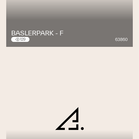
BASLERPARK - F
63860
129