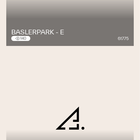
BASLERPARK - E
61775
140