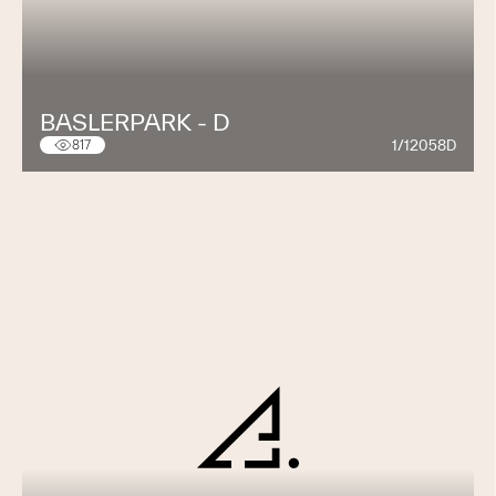
BASLERPARK - D
1/12058D
817