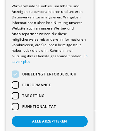
GERMAN
Immobilienverwaltungsgesellschaften
Wir verwenden Cookies, um Inhalte und
Stockwerkeigentum
Anzeigen zu personalisieren und unseren
Reportagen
Datenverkehr zu analysieren. Wir geben
Informationen über Ihre Nutzung unserer
Wohnungen
Website auch an unsere Werbe- und
Renovierungen
Analysepartner weiter, die diese
Innere Umbauten
möglicherweise mit anderen Informationen
Gastgewerbe und Tourismus
kombinieren, die Sie ihnen bereitgestellt
Verwaltungsgebäude und Geschäfte
haben oder die sie im Rahmen Ihrer
Schuleinrichtungen
Nutzung ihrer Dienste gesammelt haben.
En
savoir plus
Medizinische Einrichtungen
Villen
UNBEDINGT ERFORDERLICH
Kultur - Sport - Freizeit
Industrie - Handwerk
PERFORMANCE
Transport und Parkplätze
Diverse Bauten
TARGETING
FUNKTIONALITÄT
ALLE AKZEPTIEREN
Allgemeine Bedingungen
Einstellungen für Cookies