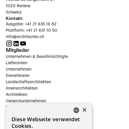
1020 Renens
Schweiz
Kontakt:
Ausgabe: +41 21 635 16 82
Plattform: +41 21 631 10 50
info@architectes.ch
Mitglieder
Unternehmen & Bevollmächtigte
Lieferanten
Unternehmen
Dienstleister
Landschaftsarchitekten
Innenarchitekten
Architekten
Generalunternehmen
×
Beauftragte Unternehmen
Installateure
Diese Webseite verwendet
Hersteller/Lieferanten
FRENCH
Cookies.
Bauherrschaften