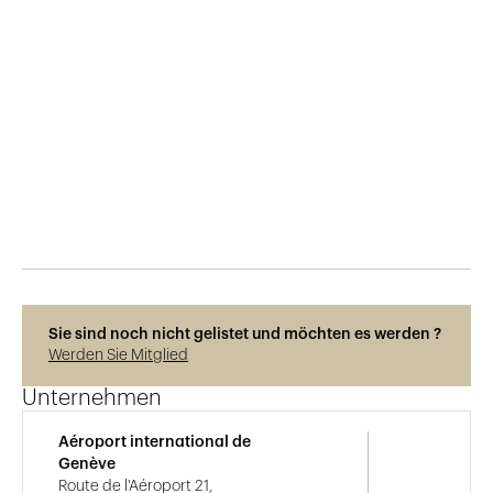
Veröffentlicht am
29.5.2015
465
Ansichten
Sie sind noch nicht gelistet und möchten es werden ?
Werden Sie Mitglied
Unternehmen
Aéroport international de
Genève
Route de l'Aéroport 21,