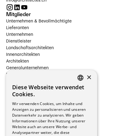
info@architectes.ch
Mitglieder
Unternehmen & Bevollmächtigte
Lieferanten
Unternehmen
Dienstleister
Landschaftsarchitekten
Innenarchitekten
Architekten
Generalunternehmen
×
Beauftragte Unternehmen
Installateure
Diese Webseite verwendet
Hersteller/Lieferanten
FRENCH
Cookies.
Bauherrschaften
GERMAN
Immobilienverwaltungsgesellschaften
Wir verwenden Cookies, um Inhalte und
Stockwerkeigentum
Anzeigen zu personalisieren und unseren
Reportagen
Datenverkehr zu analysieren. Wir geben
Informationen über Ihre Nutzung unserer
Wohnungen
Website auch an unsere Werbe- und
Renovierungen
Analysepartner weiter, die diese
Innere Umbauten