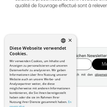
qualité de l’ouvrage effectué sont à relever
×
Diese Webseite verwendet
FRENCH
Cookies.
Melde dich für unseren monatlichen Newsletter
GERMAN
Wir verwenden Cookies, um Inhalte und
Anzeigen zu personalisieren und unseren
Datenverkehr zu analysieren. Wir geben
Informationen über Ihre Nutzung unserer
Mit der Registrierung erklären Sie sich mit den
allgeme
Datenschutzrichtlinie
Website auch an unsere Werbe- und
Analysepartner weiter, die diese
möglicherweise mit anderen Informationen
Adresse:
kombinieren, die Sie ihnen bereitgestellt
Avenue de Longemalle 21
haben oder die sie im Rahmen Ihrer
1020 Renens
Nutzung ihrer Dienste gesammelt haben.
En
Schweiz
savoir plus