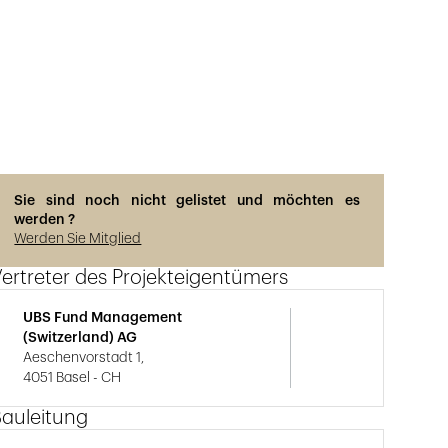
Sie sind noch nicht gelistet und möchten es
werden ?
Werden Sie Mitglied
ertreter des Projekteigentümers
UBS Fund Management
(Switzerland) AG
Aeschenvorstadt 1,
4051 Basel - CH
Bauleitung