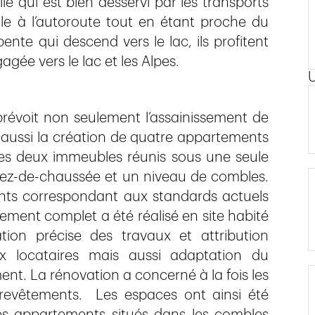
lle qui est bien desservi par les transports
ile à l’autoroute tout en étant proche du
nte qui descend vers le lac, ils profitent
gée vers le lac et les Alpes.
prévoit non seulement l’assainissement de
 aussi la création de quatre appartements
es deux immeubles réunis sous une seule
rez-de-chaussée et un niveau de combles.
ts correspondant aux standards actuels
sement complet a été réalisé en site habité
ation précise des travaux et attribution
x locataires mais aussi adaptation du
ent. La rénovation a concerné à la fois les
s revêtements. Les espaces ont ainsi été
s appartements situés dans les combles