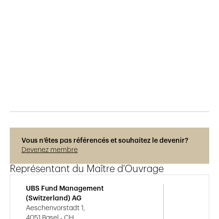
Publié le
27.6.2019
538
vues
Vous n’êtes pas référencés et souhaitez le devenir?
Devenez membre
Représentant du Maître d'Ouvrage
UBS Fund Management
(Switzerland) AG
Aeschenvorstadt 1,
4051 Basel - CH