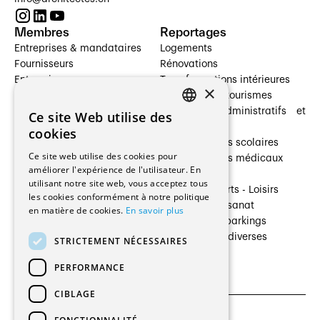
Membres
Reportages
Entreprises & mandataires
Logements
Fournisseurs
Rénovations
Entreprises
Transformations intérieures
×
Prestataires de services
Hôtelleries et tourismes
Architectes paysagistes
Bâtiments administratifs et
Ce site Web utilise des
FRENCH
Architectes d'intérieur
commerces
cookies
Architectes
Établissements scolaires
GERMAN
Ce site web utilise des cookies pour
Entreprises générales
Établissements médicaux
améliorer l'expérience de l'utilisateur. En
Ingénieurs et mandataires
Villas
utilisant notre site web, vous acceptez tous
Installateurs
Cultures - Sports - Loisirs
les cookies conformément à notre politique
Fabricants / Fournisseurs
Industrie - Artisanat
en matière de cookies.
En savoir plus
Maître d’Ouvrage
Transports et parkings
Régies immobilières
Constructions diverses
STRICTEMENT NÉCESSAIRES
Gestion PPE
PERFORMANCE
CIBLAGE