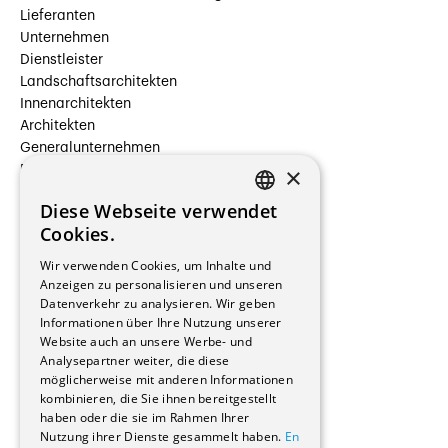
Lieferanten
Unternehmen
Dienstleister
Landschaftsarchitekten
Innenarchitekten
Architekten
Generalunternehmen
×
Beauftragte Unternehmen
Installateure
Diese Webseite verwendet
Hersteller/Lieferanten
FRENCH
Cookies.
Bauherrschaften
GERMAN
Immobilienverwaltungsgesellschaften
Wir verwenden Cookies, um Inhalte und
Stockwerkeigentum
Anzeigen zu personalisieren und unseren
Reportagen
Datenverkehr zu analysieren. Wir geben
Informationen über Ihre Nutzung unserer
Wohnungen
Website auch an unsere Werbe- und
Renovierungen
Analysepartner weiter, die diese
Innere Umbauten
möglicherweise mit anderen Informationen
Gastgewerbe und Tourismus
kombinieren, die Sie ihnen bereitgestellt
Verwaltungsgebäude und Geschäfte
haben oder die sie im Rahmen Ihrer
Schuleinrichtungen
Nutzung ihrer Dienste gesammelt haben.
En