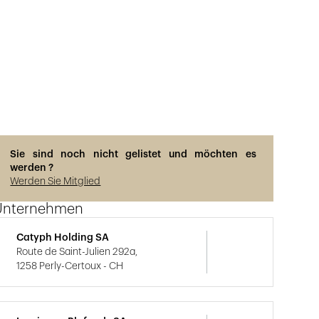
Sie sind noch nicht gelistet und möchten es
werden ?
Werden Sie Mitglied
Unternehmen
Catyph Holding SA
Route de Saint-Julien 292a,
1258 Perly-Certoux - CH