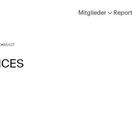
Mitglieder
Repor
0
WAADT
NCES