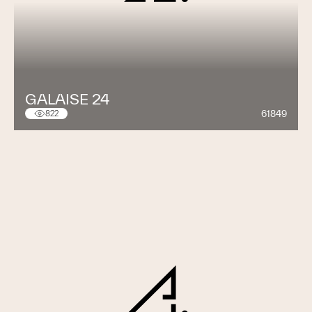
GALAISE 24
61849
822