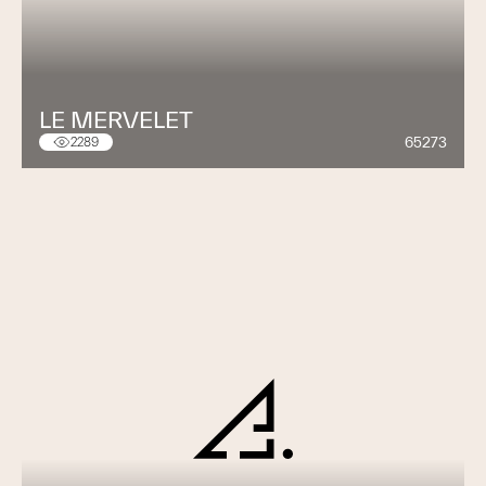
LE MERVELET
65273
2289