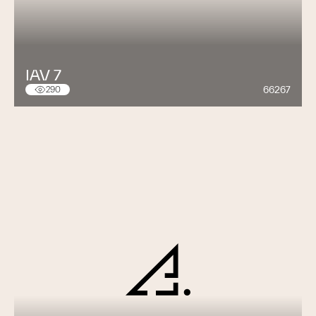
IAV 7
66267
290