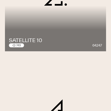
SATELLITE 10
64247
749