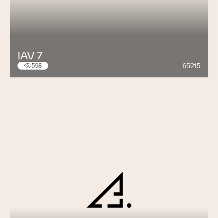
IAV 7
65215
598