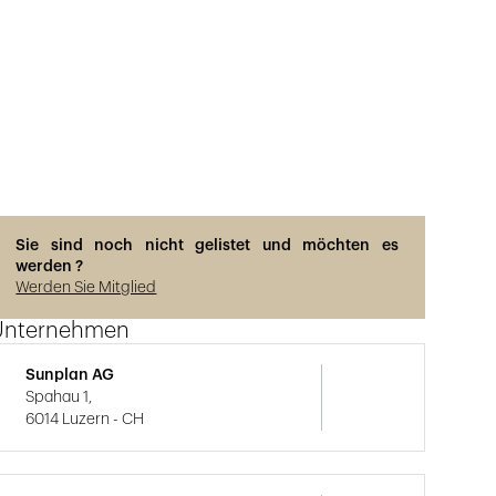
Sie sind noch nicht gelistet und möchten es
werden ?
Werden Sie Mitglied
Unternehmen
Sunplan AG
Spahau 1,
6014 Luzern - CH