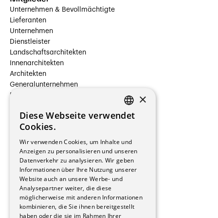
Unternehmen & Bevollmächtigte
Lieferanten
Unternehmen
Dienstleister
Landschaftsarchitekten
Innenarchitekten
Architekten
Generalunternehmen
×
Beauftragte Unternehmen
Installateure
Diese Webseite verwendet
Hersteller/Lieferanten
FRENCH
Cookies.
Bauherrschaften
GERMAN
Immobilienverwaltungsgesellschaften
Wir verwenden Cookies, um Inhalte und
Stockwerkeigentum
Anzeigen zu personalisieren und unseren
Reportagen
Datenverkehr zu analysieren. Wir geben
Informationen über Ihre Nutzung unserer
Wohnungen
Website auch an unsere Werbe- und
Renovierungen
Analysepartner weiter, die diese
Innere Umbauten
möglicherweise mit anderen Informationen
Gastgewerbe und Tourismus
kombinieren, die Sie ihnen bereitgestellt
Verwaltungsgebäude und Geschäfte
haben oder die sie im Rahmen Ihrer