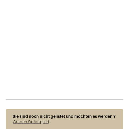
Veröffentlicht am
17.8.2018
1'894
Ansichten
Sie sind noch nicht gelistet und möchten es werden ?
Werden Sie Mitglied