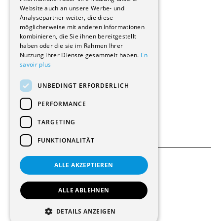
Website auch an unsere Werbe- und
Renovierungen
Analysepartner weiter, die diese
Innere Umbauten
möglicherweise mit anderen Informationen
Gastgewerbe und Tourismus
kombinieren, die Sie ihnen bereitgestellt
Verwaltungsgebäude und Geschäfte
haben oder die sie im Rahmen Ihrer
Schuleinrichtungen
Nutzung ihrer Dienste gesammelt haben.
En
savoir plus
Medizinische Einrichtungen
Villen
UNBEDINGT ERFORDERLICH
Kultur - Sport - Freizeit
Industrie - Handwerk
PERFORMANCE
Transport und Parkplätze
Diverse Bauten
TARGETING
FUNKTIONALITÄT
ALLE AKZEPTIEREN
Allgemeine Bedingungen
Einstellungen für Cookies
ALLE ABLEHNEN
© 2026 Alle Rechte vorbehalten
DETAILS ANZEIGEN