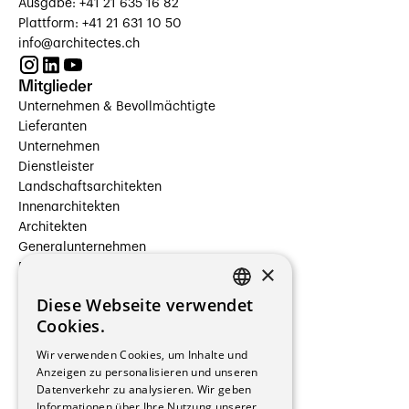
Ausgabe: +41 21 635 16 82
Plattform: +41 21 631 10 50
info@architectes.ch
Mitglieder
Unternehmen & Bevollmächtigte
Lieferanten
Unternehmen
Dienstleister
Landschaftsarchitekten
Innenarchitekten
Architekten
Generalunternehmen
×
Beauftragte Unternehmen
Installateure
Diese Webseite verwendet
Hersteller/Lieferanten
FRENCH
Cookies.
Bauherrschaften
GERMAN
Immobilienverwaltungsgesellschaften
Wir verwenden Cookies, um Inhalte und
Stockwerkeigentum
Anzeigen zu personalisieren und unseren
Reportagen
Datenverkehr zu analysieren. Wir geben
Informationen über Ihre Nutzung unserer
Wohnungen