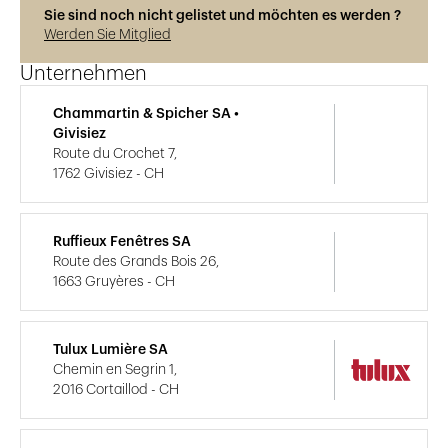
Sie sind noch nicht gelistet und möchten es werden ?
Werden Sie Mitglied
Unternehmen
Chammartin & Spicher SA •
Givisiez
Route du Crochet 7,
1762 Givisiez - CH
Ruffieux Fenêtres SA
Route des Grands Bois 26,
1663 Gruyères - CH
Tulux Lumière SA
Chemin en Segrin 1,
2016 Cortaillod - CH