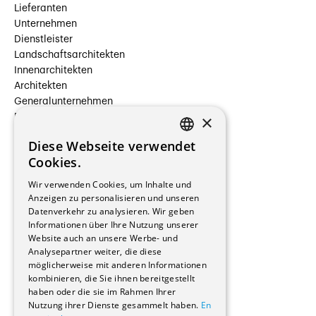
Lieferanten
Unternehmen
Dienstleister
Landschaftsarchitekten
Innenarchitekten
Architekten
Generalunternehmen
×
Beauftragte Unternehmen
Installateure
Diese Webseite verwendet
Hersteller/Lieferanten
FRENCH
Cookies.
Bauherrschaften
GERMAN
Immobilienverwaltungsgesellschaften
Wir verwenden Cookies, um Inhalte und
Stockwerkeigentum
Anzeigen zu personalisieren und unseren
Reportagen
Datenverkehr zu analysieren. Wir geben
Informationen über Ihre Nutzung unserer
Wohnungen
Website auch an unsere Werbe- und
Renovierungen
Analysepartner weiter, die diese
Innere Umbauten
möglicherweise mit anderen Informationen
Gastgewerbe und Tourismus
kombinieren, die Sie ihnen bereitgestellt
Verwaltungsgebäude und Geschäfte
haben oder die sie im Rahmen Ihrer
Schuleinrichtungen
Nutzung ihrer Dienste gesammelt haben.
En