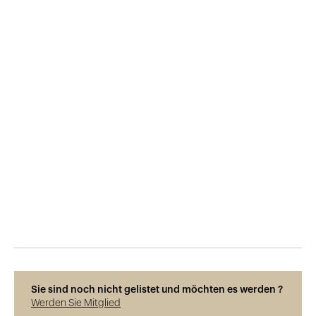
Veröffentlicht am
3.8.2019
422
Ansichten
Sie sind noch nicht gelistet und möchten es werden ?
Werden Sie Mitglied