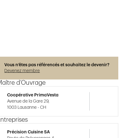
Vous n’êtes pas référencés et souhaitez le devenir?
Devenez membre
Maître d’Ouvrage
Coopérative PrimaVesta
Avenue de la Gare 29,
1003 Lausanne - CH
ntreprises
Précision Cuisine SA