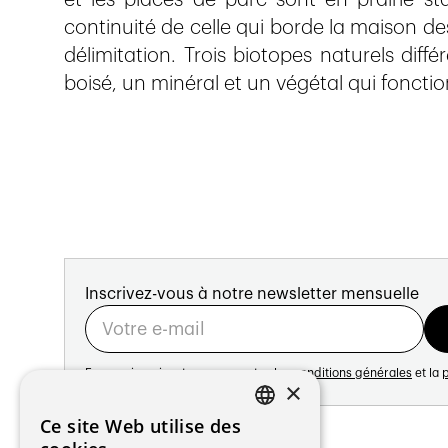
et les places de parc sont en prairie st
continuité de celle qui borde la maison de
délimitation. Trois biotopes naturels diffé
boisé, un minéral et un végétal qui foncti
Inscrivez-vous à notre newsletter mensuelle
En vous inscrivant vous acceptez les
conditions générales
et la
p
×
Adresse:
Ce site Web utilise des
FRENCH
Avenue de Longemalle 21