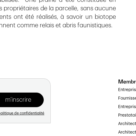
abilisée. Une prairie a été constituée en
s propriétaires de la parcelle, sans aucune
rents ont été réalisés, à savoir un biotope
onnent comme relais et abris faunistiques.
Membr
Entrepri
Fourniss
Entrepri
olitique de confidentialité
Prestata
Architec
Architect