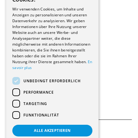
GERMAN
Immobilienverwaltungsgesellschaften
Wir verwenden Cookies, um Inhalte und
Stockwerkeigentum
Anzeigen zu personalisieren und unseren
Reportagen
Datenverkehr zu analysieren. Wir geben
Informationen über Ihre Nutzung unserer
Wohnungen
Website auch an unsere Werbe- und
Renovierungen
Analysepartner weiter, die diese
Innere Umbauten
möglicherweise mit anderen Informationen
Gastgewerbe und Tourismus
kombinieren, die Sie ihnen bereitgestellt
Verwaltungsgebäude und Geschäfte
haben oder die sie im Rahmen Ihrer
Schuleinrichtungen
Nutzung ihrer Dienste gesammelt haben.
En
savoir plus
Medizinische Einrichtungen
Villen
UNBEDINGT ERFORDERLICH
Kultur - Sport - Freizeit
Industrie - Handwerk
PERFORMANCE
Transport und Parkplätze
Diverse Bauten
TARGETING
FUNKTIONALITÄT
ALLE AKZEPTIEREN
Allgemeine Bedingungen