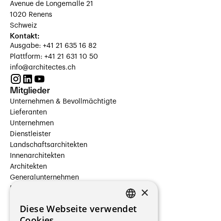
Avenue de Longemalle 21
1020 Renens
Schweiz
Kontakt:
Ausgabe: +41 21 635 16 82
Plattform: +41 21 631 10 50
info@architectes.ch
Mitglieder
Unternehmen & Bevollmächtigte
Lieferanten
Unternehmen
Dienstleister
Landschaftsarchitekten
Innenarchitekten
Architekten
Generalunternehmen
×
Beauftragte Unternehmen
Installateure
Diese Webseite verwendet
Hersteller/Lieferanten
FRENCH
Cookies.
Bauherrschaften