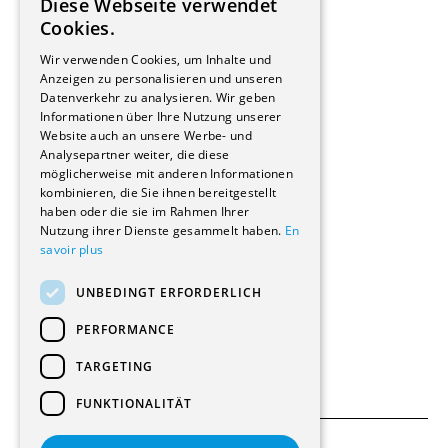
Diese Webseite verwendet
Hersteller/Lieferanten
FRENCH
Cookies.
Bauherrschaften
GERMAN
Immobilienverwaltungsgesellschaften
Wir verwenden Cookies, um Inhalte und
Stockwerkeigentum
Anzeigen zu personalisieren und unseren
Reportagen
Datenverkehr zu analysieren. Wir geben
Informationen über Ihre Nutzung unserer
Wohnungen
Website auch an unsere Werbe- und
Renovierungen
Analysepartner weiter, die diese
Innere Umbauten
möglicherweise mit anderen Informationen
Gastgewerbe und Tourismus
kombinieren, die Sie ihnen bereitgestellt
Verwaltungsgebäude und Geschäfte
haben oder die sie im Rahmen Ihrer
Schuleinrichtungen
Nutzung ihrer Dienste gesammelt haben.
En
savoir plus
Medizinische Einrichtungen
Villen
UNBEDINGT ERFORDERLICH
Kultur - Sport - Freizeit
Industrie - Handwerk
PERFORMANCE
Transport und Parkplätze
Diverse Bauten
TARGETING
FUNKTIONALITÄT