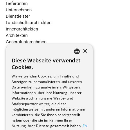
Lieferanten
Unternehmen
Dienstleister
Landschaftsarchitekten
Innenarchitekten
Architekten
Generalunternehmen
×
Beauftragte Unternehmen
Installateure
Diese Webseite verwendet
Hersteller/Lieferanten
FRENCH
Cookies.
Bauherrschaften
GERMAN
Immobilienverwaltungsgesellschaften
Wir verwenden Cookies, um Inhalte und
Stockwerkeigentum
Anzeigen zu personalisieren und unseren
Reportagen
Datenverkehr zu analysieren. Wir geben
Informationen über Ihre Nutzung unserer
Wohnungen
Website auch an unsere Werbe- und
Renovierungen
Analysepartner weiter, die diese
Innere Umbauten
möglicherweise mit anderen Informationen
Gastgewerbe und Tourismus
kombinieren, die Sie ihnen bereitgestellt
Verwaltungsgebäude und Geschäfte
haben oder die sie im Rahmen Ihrer
Schuleinrichtungen
Nutzung ihrer Dienste gesammelt haben.
En