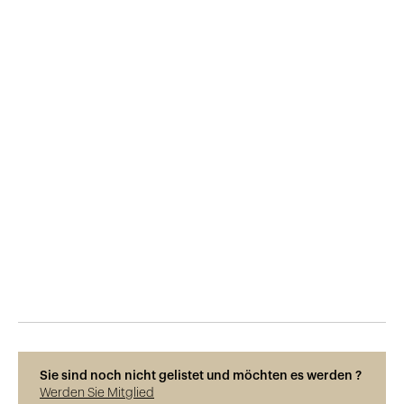
Veröffentlicht am
10.3.2017
879
Ansichten
Sie sind noch nicht gelistet und möchten es werden ?
Werden Sie Mitglied