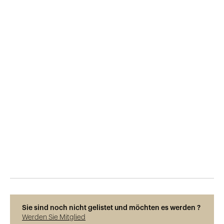
Veröffentlicht am
30.3.2019
1'041
Ansichten
Sie sind noch nicht gelistet und möchten es werden ?
Werden Sie Mitglied