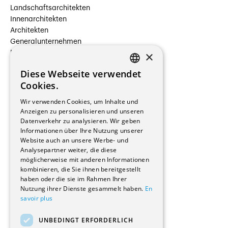
Landschaftsarchitekten
Innenarchitekten
Architekten
Generalunternehmen
×
Beauftragte Unternehmen
Installateure
Diese Webseite verwendet
Hersteller/Lieferanten
FRENCH
Cookies.
Bauherrschaften
GERMAN
Immobilienverwaltungsgesellschaften
Wir verwenden Cookies, um Inhalte und
Stockwerkeigentum
Anzeigen zu personalisieren und unseren
Reportagen
Datenverkehr zu analysieren. Wir geben
Informationen über Ihre Nutzung unserer
Wohnungen
Website auch an unsere Werbe- und
Renovierungen
Analysepartner weiter, die diese
Innere Umbauten
möglicherweise mit anderen Informationen
Gastgewerbe und Tourismus
kombinieren, die Sie ihnen bereitgestellt
Verwaltungsgebäude und Geschäfte
haben oder die sie im Rahmen Ihrer
Schuleinrichtungen
Nutzung ihrer Dienste gesammelt haben.
En
savoir plus
Medizinische Einrichtungen
Villen
UNBEDINGT ERFORDERLICH
Kultur - Sport - Freizeit