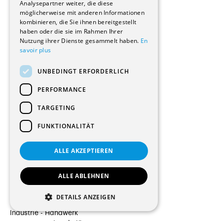
Analysepartner weiter, die diese
Innenarchitekten
möglicherweise mit anderen Informationen
Architekten
kombinieren, die Sie ihnen bereitgestellt
Generalunternehmen
haben oder die sie im Rahmen Ihrer
Beauftragte Unternehmen
Nutzung ihrer Dienste gesammelt haben.
En
savoir plus
Installateure
Hersteller/Lieferanten
UNBEDINGT ERFORDERLICH
Bauherrschaften
Immobilienverwaltungsgesellschaften
PERFORMANCE
Stockwerkeigentum
Reportagen
TARGETING
Wohnungen
FUNKTIONALITÄT
Renovierungen
Innere Umbauten
Gastgewerbe und Tourismus
ALLE AKZEPTIEREN
Verwaltungsgebäude und Geschäfte
Schuleinrichtungen
ALLE ABLEHNEN
Medizinische Einrichtungen
Villen
DETAILS ANZEIGEN
Kultur - Sport - Freizeit
Industrie - Handwerk