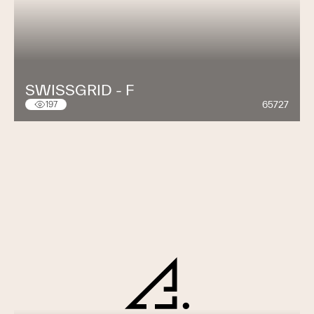
SWISSGRID - F
65727
197