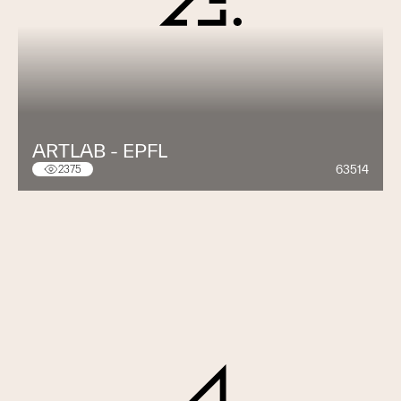
ARTLAB - EPFL
63514
2375