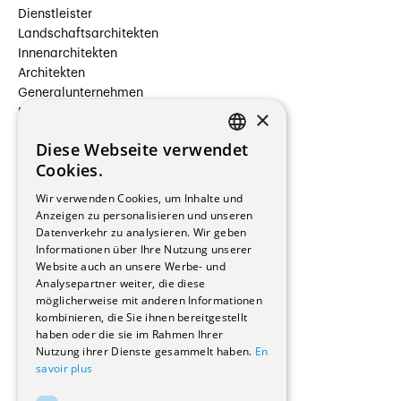
Dienstleister
Landschaftsarchitekten
Innenarchitekten
Architekten
Generalunternehmen
×
Beauftragte Unternehmen
Installateure
Diese Webseite verwendet
Hersteller/Lieferanten
FRENCH
Cookies.
Bauherrschaften
GERMAN
Immobilienverwaltungsgesellschaften
Wir verwenden Cookies, um Inhalte und
Stockwerkeigentum
Anzeigen zu personalisieren und unseren
Reportagen
Datenverkehr zu analysieren. Wir geben
Informationen über Ihre Nutzung unserer
Wohnungen
Website auch an unsere Werbe- und
Renovierungen
Analysepartner weiter, die diese
Innere Umbauten
möglicherweise mit anderen Informationen
Gastgewerbe und Tourismus
kombinieren, die Sie ihnen bereitgestellt
Verwaltungsgebäude und Geschäfte
haben oder die sie im Rahmen Ihrer
Schuleinrichtungen
Nutzung ihrer Dienste gesammelt haben.
En
savoir plus
Medizinische Einrichtungen
Villen