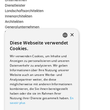
Unternehmen
Dienstleister
Landschaftsarchitekten
Innenarchitekten
Architekten
Generalunternehmen
×
Beauftragte Unternehmen
Installateure
Diese Webseite verwendet
Hersteller/Lieferanten
FRENCH
Cookies.
Bauherrschaften
GERMAN
Immobilienverwaltungsgesellschaften
Wir verwenden Cookies, um Inhalte und
Stockwerkeigentum
Anzeigen zu personalisieren und unseren
Reportagen
Datenverkehr zu analysieren. Wir geben
Informationen über Ihre Nutzung unserer
Wohnungen
Website auch an unsere Werbe- und
Renovierungen
Analysepartner weiter, die diese
Innere Umbauten
möglicherweise mit anderen Informationen
Gastgewerbe und Tourismus
kombinieren, die Sie ihnen bereitgestellt
Verwaltungsgebäude und Geschäfte
haben oder die sie im Rahmen Ihrer
Schuleinrichtungen
Nutzung ihrer Dienste gesammelt haben.
En
savoir plus
Medizinische Einrichtungen
Villen