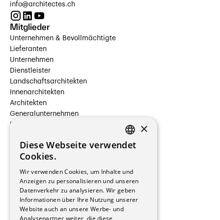
info@architectes.ch
Mitglieder
Unternehmen & Bevollmächtigte
Lieferanten
Unternehmen
Dienstleister
Landschaftsarchitekten
Innenarchitekten
Architekten
Generalunternehmen
×
Beauftragte Unternehmen
Installateure
Diese Webseite verwendet
Hersteller/Lieferanten
FRENCH
Cookies.
Bauherrschaften
GERMAN
Immobilienverwaltungsgesellschaften
Wir verwenden Cookies, um Inhalte und
Stockwerkeigentum
Anzeigen zu personalisieren und unseren
Reportagen
Datenverkehr zu analysieren. Wir geben
Informationen über Ihre Nutzung unserer
Wohnungen
Website auch an unsere Werbe- und
Renovierungen
Analysepartner weiter, die diese