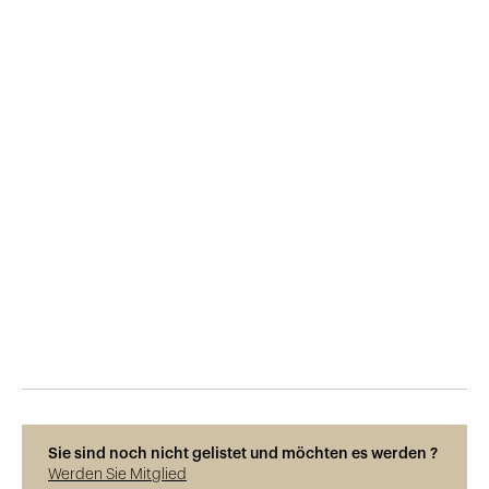
Veröffentlicht am
12.1.2019
682
Ansichten
Sie sind noch nicht gelistet und möchten es werden ?
Werden Sie Mitglied