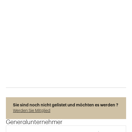
Veröffentlicht am
11.2.2026
127
Ansichten
Photos © Hélène Maria
Sie sind noch nicht gelistet und möchten es werden ?
Werden Sie Mitglied
Generalunternehmer