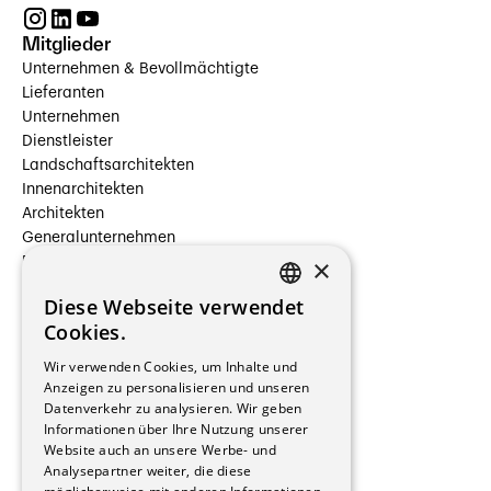
Mitglieder
Unternehmen & Bevollmächtigte
Lieferanten
Unternehmen
Dienstleister
Landschaftsarchitekten
Innenarchitekten
Architekten
Generalunternehmen
×
Beauftragte Unternehmen
Installateure
Diese Webseite verwendet
Hersteller/Lieferanten
FRENCH
Cookies.
Bauherrschaften
GERMAN
Immobilienverwaltungsgesellschaften
Wir verwenden Cookies, um Inhalte und
Stockwerkeigentum
Anzeigen zu personalisieren und unseren
Reportagen
Datenverkehr zu analysieren. Wir geben
Informationen über Ihre Nutzung unserer
Wohnungen
Website auch an unsere Werbe- und
Renovierungen
Analysepartner weiter, die diese
Innere Umbauten