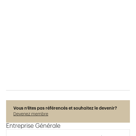
Publié le
11.2.2026
127
vues
Photos © Hélène Maria
Vous n’êtes pas référencés et souhaitez le devenir?
Devenez membre
Entreprise Générale