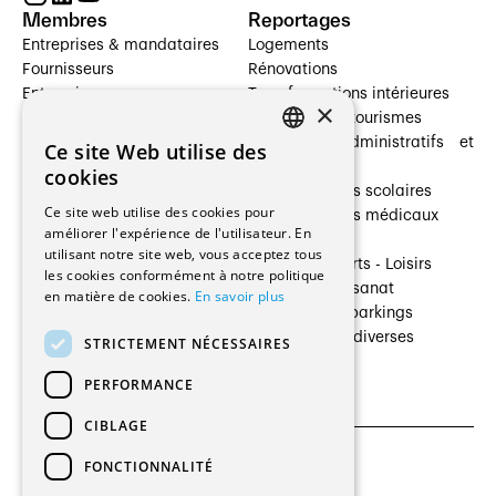
Membres
Reportages
Entreprises & mandataires
Logements
Fournisseurs
Rénovations
Entreprises
Transformations intérieures
×
Prestataires de services
Hôtelleries et tourismes
Architectes paysagistes
Bâtiments administratifs et
Ce site Web utilise des
FRENCH
Architectes d'intérieur
commerces
cookies
Architectes
Établissements scolaires
GERMAN
Ce site web utilise des cookies pour
Entreprises générales
Établissements médicaux
améliorer l'expérience de l'utilisateur. En
Ingénieurs et mandataires
Villas
utilisant notre site web, vous acceptez tous
Installateurs
Cultures - Sports - Loisirs
les cookies conformément à notre politique
Fabricants / Fournisseurs
Industrie - Artisanat
en matière de cookies.
En savoir plus
Maître d’Ouvrage
Transports et parkings
Régies immobilières
Constructions diverses
STRICTEMENT NÉCESSAIRES
Gestion PPE
PERFORMANCE
CIBLAGE
FONCTIONNALITÉ
CGU et Politique de confidentialités
Paramètres des cookies