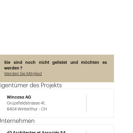
Sie sind noch nicht gelistet und möchten es
werden ?
Werden Sie Mitglied
igentümer des Projekts
Wincasa AG
Grüzefeldstrasse 41,
8404 Winterthur - CH
Unternehmen