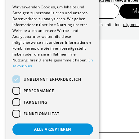
Melde dich für unseren monatlichen Newsletter
GERMAN
Wir verwenden Cookies, um Inhalte und
Anzeigen zu personalisieren und unseren
Datenverkehr zu analysieren. Wir geben
Informationen über Ihre Nutzung unserer
Mit der Registrierung erklären Sie sich mit den
allgeme
Website auch an unsere Werbe- und
Datenschutzrichtlinie
Analysepartner weiter, die diese
möglicherweise mit anderen Informationen
Adresse:
kombinieren, die Sie ihnen bereitgestellt
Avenue de Longemalle 21
haben oder die sie im Rahmen Ihrer
1020 Renens
Nutzung ihrer Dienste gesammelt haben.
En
Schweiz
savoir plus
Kontakt:
Ausgabe: +41 21 635 16 82
UNBEDINGT ERFORDERLICH
Plattform: +41 21 631 10 50
info@architectes.ch
PERFORMANCE
TARGETING
FUNKTIONALITÄT
ALLE AKZEPTIEREN