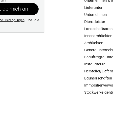
 an
Unternehmen & B
Lieferanten
Unternehmen
ine Bedingungen
Und die
Dienstleister
Landschaftsarch
Innenarchitekten
Architekten
Generalunterne
Beauftragte Unt
Installateure
Hersteller/Liefer
Bauherrschaften
Immobilienverwa
Stockwerkeigen