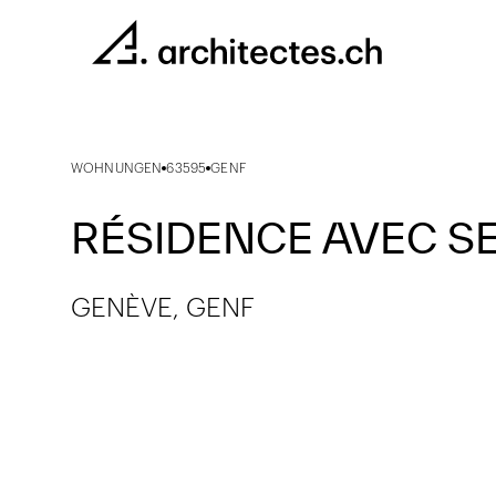
WOHNUNGEN
63595
GENF
RÉSIDENCE AVEC S
GENÈVE, GENF