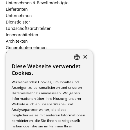
Unternehmen & Bevollmächtigte
Lieferanten
Unternehmen
Dienstleister
Landschaftsarchitekten
Innenarchitekten
Architekten
Generalunternehmen
×
Beauftragte Unternehmen
Installateure
Diese Webseite verwendet
Hersteller/Lieferanten
FRENCH
Cookies.
Bauherrschaften
GERMAN
Immobilienverwaltungsgesellschaften
Wir verwenden Cookies, um Inhalte und
Stockwerkeigentum
Anzeigen zu personalisieren und unseren
Reportagen
Datenverkehr zu analysieren. Wir geben
Informationen über Ihre Nutzung unserer
Wohnungen
Website auch an unsere Werbe- und
Renovierungen
Analysepartner weiter, die diese
Innere Umbauten
möglicherweise mit anderen Informationen
Gastgewerbe und Tourismus
kombinieren, die Sie ihnen bereitgestellt
Verwaltungsgebäude und Geschäfte
haben oder die sie im Rahmen Ihrer