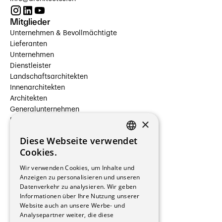
Mitglieder
Unternehmen & Bevollmächtigte
Lieferanten
Unternehmen
Dienstleister
Landschaftsarchitekten
Innenarchitekten
Architekten
Generalunternehmen
×
Beauftragte Unternehmen
Installateure
Diese Webseite verwendet
Hersteller/Lieferanten
FRENCH
Cookies.
Bauherrschaften
GERMAN
Immobilienverwaltungsgesellschaften
Wir verwenden Cookies, um Inhalte und
Stockwerkeigentum
Anzeigen zu personalisieren und unseren
Reportagen
Datenverkehr zu analysieren. Wir geben
Informationen über Ihre Nutzung unserer
Wohnungen
Website auch an unsere Werbe- und
Renovierungen
Analysepartner weiter, die diese
Innere Umbauten