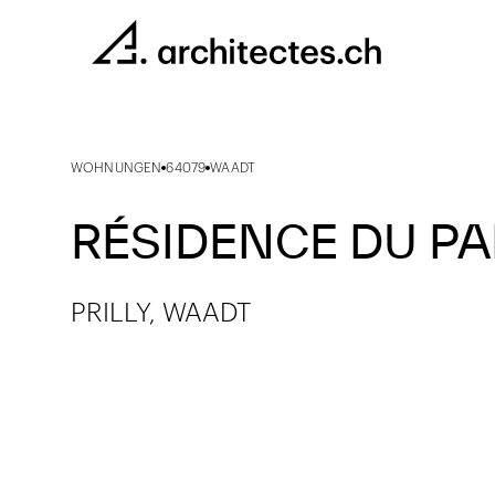
WOHNUNGEN
64079
WAADT
RÉSIDENCE DU PA
PRILLY, WAADT