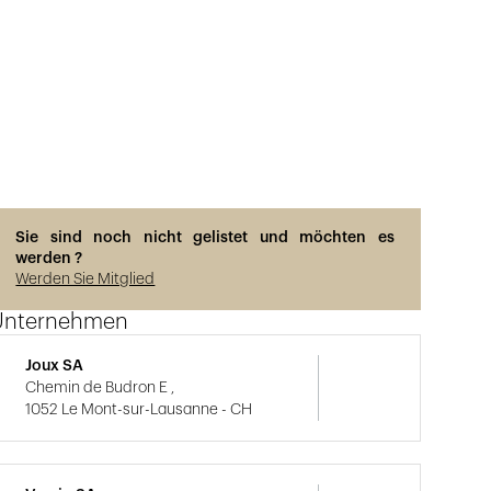
Sie sind noch nicht gelistet und möchten es
werden ?
Werden Sie Mitglied
Unternehmen
Joux SA
Chemin de Budron E ,
1052 Le Mont-sur-Lausanne - CH