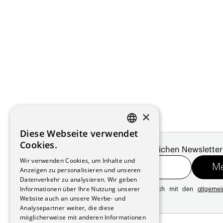
×
Diese Webseite verwendet
FRENCH
Cookies.
Melde dich für unseren monatlichen Newsletter
GERMAN
Wir verwenden Cookies, um Inhalte und
Anzeigen zu personalisieren und unseren
Datenverkehr zu analysieren. Wir geben
Informationen über Ihre Nutzung unserer
Mit der Registrierung erklären Sie sich mit den
allgeme
Datenschutzrichtlinie
Website auch an unsere Werbe- und
Analysepartner weiter, die diese
möglicherweise mit anderen Informationen
Adresse: