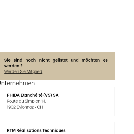
Sie sind noch nicht gelistet und möchten es
werden ?
Werden Sie Mitglied
Unternehmen
PHIDA Etanchéité (VS) SA
Route du Simplon 14,
1902 Evionnaz - CH
RTM Réalisations Techniques