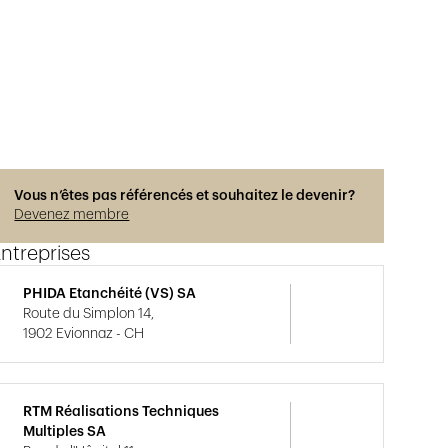
Vous n’êtes pas référencés et souhaitez le devenir?
Devenez membre
ntreprises
PHIDA Etanchéité (VS) SA
Route du Simplon 14,
1902 Evionnaz - CH
RTM Réalisations Techniques
Multiples SA