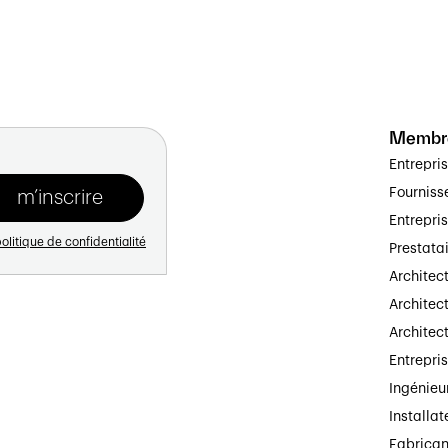
Membr
Entrepri
Fourniss
Entrepri
olitique de confidentialité
Prestata
Architec
Architect
Architec
Entrepri
Ingénieu
Installat
Fabrican