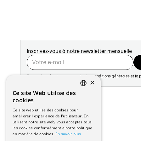
Inscrivez-vous à notre newsletter mensuelle
En vous inscrivant vous acceptez les
conditions générales
et la
p
×
Adresse:
Ce site Web utilise des
FRENCH
Avenue de Longemalle 21
cookies
1020 Renens
GERMAN
Ce site web utilise des cookies pour
Suisse
améliorer l'expérience de l'utilisateur. En
Contact:
utilisant notre site web, vous acceptez tous
Édition: +41 21 635 16 82
les cookies conformément à notre politique
Plateforme: +41 21 631 10 50
en matière de cookies.
En savoir plus
info@architectes.ch