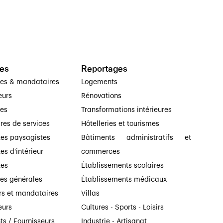
es
Reportages
ses & mandataires
Logements
eurs
Rénovations
ses
Transformations intérieures
ires de services
Hôtelleries et tourismes
tes paysagistes
Bâtiments administratifs et
es d'intérieur
commerces
tes
Établissements scolaires
ses générales
Établissements médicaux
rs et mandataires
Villas
eurs
Cultures - Sports - Loisirs
ts / Fournisseurs
Industrie - Artisanat