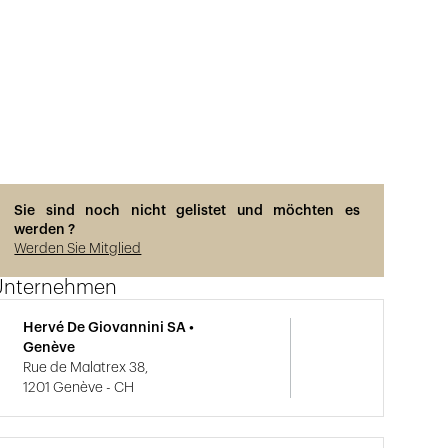
Sie sind noch nicht gelistet und möchten es
werden ?
Werden Sie Mitglied
Unternehmen
Hervé De Giovannini SA •
Genève
Rue de Malatrex 38,
1201 Genève - CH