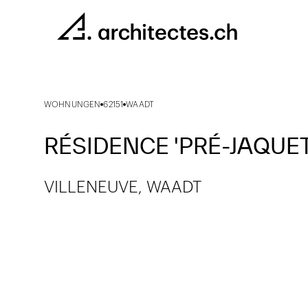
WOHNUNGEN
62151
WAADT
RÉSIDENCE 'PRÉ-JAQUET
VILLENEUVE, WAADT