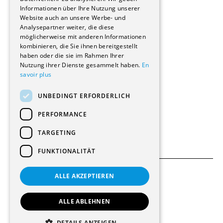
Informationen über Ihre Nutzung unserer
Wohnungen
Website auch an unsere Werbe- und
Renovierungen
Analysepartner weiter, die diese
Innere Umbauten
möglicherweise mit anderen Informationen
Gastgewerbe und Tourismus
kombinieren, die Sie ihnen bereitgestellt
Verwaltungsgebäude und Geschäfte
haben oder die sie im Rahmen Ihrer
Schuleinrichtungen
Nutzung ihrer Dienste gesammelt haben.
En
savoir plus
Medizinische Einrichtungen
Villen
UNBEDINGT ERFORDERLICH
Kultur - Sport - Freizeit
Industrie - Handwerk
PERFORMANCE
Transport und Parkplätze
Diverse Bauten
TARGETING
FUNKTIONALITÄT
ALLE AKZEPTIEREN
Allgemeine Bedingungen
Einstellungen für Cookies
ALLE ABLEHNEN
© 2026 Alle Rechte vorbehalten
DETAILS ANZEIGEN