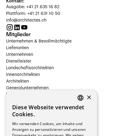
Kontakt:
Ausgabe: +41 21 635 16 82
Plattform: +41 21 631 10 50
info@architectes.ch
Mitglieder
Unternehmen & Bevollmächtigte
Lieferanten
Unternehmen
Dienstleister
Landschaftsarchitekten
Innenarchitekten
Architekten
Generalunternehmen
×
Beauftragte Unternehmen
Installateure
Diese Webseite verwendet
Hersteller/Lieferanten
FRENCH
Cookies.
Bauherrschaften
GERMAN
Immobilienverwaltungsgesellschaften
Wir verwenden Cookies, um Inhalte und
Stockwerkeigentum
Anzeigen zu personalisieren und unseren
Reportagen
Datenverkehr zu analysieren. Wir geben