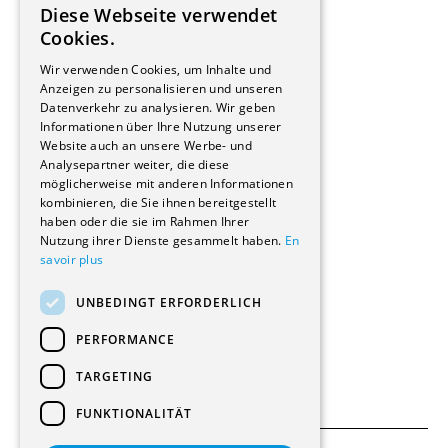
Diese Webseite verwendet
Hersteller/Lieferanten
FRENCH
Cookies.
Bauherrschaften
GERMAN
Immobilienverwaltungsgesellschaften
Wir verwenden Cookies, um Inhalte und
Stockwerkeigentum
Anzeigen zu personalisieren und unseren
Reportagen
Datenverkehr zu analysieren. Wir geben
Informationen über Ihre Nutzung unserer
Wohnungen
Website auch an unsere Werbe- und
Renovierungen
Analysepartner weiter, die diese
Innere Umbauten
möglicherweise mit anderen Informationen
Gastgewerbe und Tourismus
kombinieren, die Sie ihnen bereitgestellt
Verwaltungsgebäude und Geschäfte
haben oder die sie im Rahmen Ihrer
Schuleinrichtungen
Nutzung ihrer Dienste gesammelt haben.
En
savoir plus
Medizinische Einrichtungen
Villen
UNBEDINGT ERFORDERLICH
Kultur - Sport - Freizeit
Industrie - Handwerk
PERFORMANCE
Transport und Parkplätze
Diverse Bauten
TARGETING
FUNKTIONALITÄT