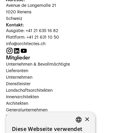
Avenue de Longemalle 21
1020 Renens
Schweiz
Kontakt:
Ausgabe: +41 21 635 16 82
Plattform: +41 21 631 10 50
info@architectes.ch
Mitglieder
Unternehmen & Bevollmächtigte
Lieferanten
Unternehmen
Dienstleister
Landschaftsarchitekten
Innenarchitekten
Architekten
Generalunternehmen
×
Beauftragte Unternehmen
Installateure
Diese Webseite verwendet
Hersteller/Lieferanten
FRENCH