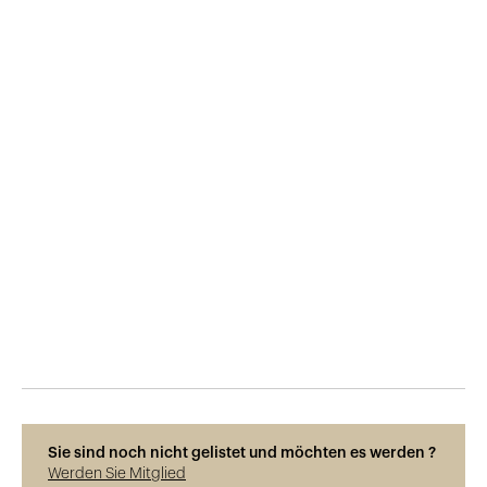
Veröffentlicht am
16.2.2018
697
Ansichten
Sie sind noch nicht gelistet und möchten es werden ?
Werden Sie Mitglied