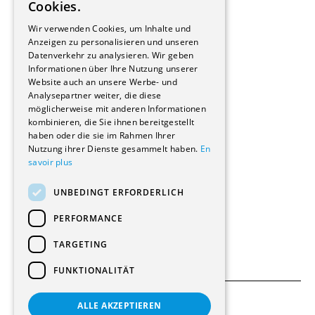
Cookies.
Bauherrschaften
GERMAN
Immobilienverwaltungsgesellschaften
Wir verwenden Cookies, um Inhalte und
Stockwerkeigentum
Anzeigen zu personalisieren und unseren
Reportagen
Datenverkehr zu analysieren. Wir geben
Informationen über Ihre Nutzung unserer
Wohnungen
Website auch an unsere Werbe- und
Renovierungen
Analysepartner weiter, die diese
Innere Umbauten
möglicherweise mit anderen Informationen
Gastgewerbe und Tourismus
kombinieren, die Sie ihnen bereitgestellt
Verwaltungsgebäude und Geschäfte
haben oder die sie im Rahmen Ihrer
Schuleinrichtungen
Nutzung ihrer Dienste gesammelt haben.
En
savoir plus
Medizinische Einrichtungen
Villen
UNBEDINGT ERFORDERLICH
Kultur - Sport - Freizeit
Industrie - Handwerk
PERFORMANCE
Transport und Parkplätze
Diverse Bauten
TARGETING
FUNKTIONALITÄT
ALLE AKZEPTIEREN
Allgemeine Bedingungen