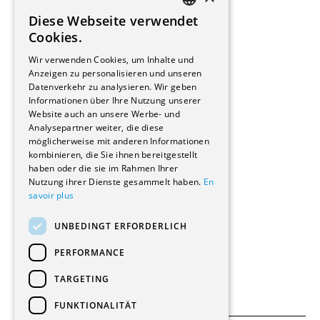
Installateure
Diese Webseite verwendet
Hersteller/Lieferanten
FRENCH
Cookies.
Bauherrschaften
GERMAN
Immobilienverwaltungsgesellschaften
Wir verwenden Cookies, um Inhalte und
Stockwerkeigentum
Anzeigen zu personalisieren und unseren
Reportagen
Datenverkehr zu analysieren. Wir geben
Informationen über Ihre Nutzung unserer
Wohnungen
Website auch an unsere Werbe- und
Renovierungen
Analysepartner weiter, die diese
Innere Umbauten
möglicherweise mit anderen Informationen
Gastgewerbe und Tourismus
kombinieren, die Sie ihnen bereitgestellt
Verwaltungsgebäude und Geschäfte
haben oder die sie im Rahmen Ihrer
Schuleinrichtungen
Nutzung ihrer Dienste gesammelt haben.
En
savoir plus
Medizinische Einrichtungen
Villen
UNBEDINGT ERFORDERLICH
Kultur - Sport - Freizeit
Industrie - Handwerk
PERFORMANCE
Transport und Parkplätze
Diverse Bauten
TARGETING
FUNKTIONALITÄT