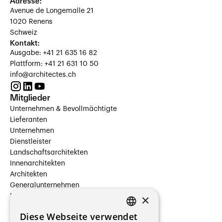
Adresse:
Avenue de Longemalle 21
1020 Renens
Schweiz
Kontakt:
Ausgabe: +41 21 635 16 82
Plattform: +41 21 631 10 50
info@architectes.ch
Mitglieder
Unternehmen & Bevollmächtigte
Lieferanten
Unternehmen
Dienstleister
Landschaftsarchitekten
Innenarchitekten
Architekten
Generalunternehmen
×
Beauftragte Unternehmen
Installateure
Diese Webseite verwendet
Hersteller/Lieferanten
FRENCH