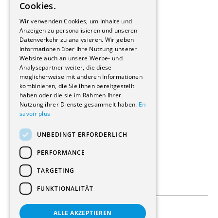
Cookies.
Bauherrschaften
GERMAN
Immobilienverwaltungsgesellschaften
Wir verwenden Cookies, um Inhalte und
Stockwerkeigentum
Anzeigen zu personalisieren und unseren
Reportagen
Datenverkehr zu analysieren. Wir geben
Informationen über Ihre Nutzung unserer
Wohnungen
Website auch an unsere Werbe- und
Renovierungen
Analysepartner weiter, die diese
Innere Umbauten
möglicherweise mit anderen Informationen
Gastgewerbe und Tourismus
kombinieren, die Sie ihnen bereitgestellt
Verwaltungsgebäude und Geschäfte
haben oder die sie im Rahmen Ihrer
Schuleinrichtungen
Nutzung ihrer Dienste gesammelt haben.
En
savoir plus
Medizinische Einrichtungen
Villen
UNBEDINGT ERFORDERLICH
Kultur - Sport - Freizeit
Industrie - Handwerk
PERFORMANCE
Transport und Parkplätze
Diverse Bauten
TARGETING
FUNKTIONALITÄT
ALLE AKZEPTIEREN
Allgemeine Bedingungen