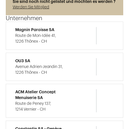
Sie sind noch nicht gelistet und möchten es werden ?
Werden Sie Mitglied
Unternehmen
Magnin Paroisse SA
Route de Mon-Idée 41,
1226 Thônex - CH
OU3 SA
Avenue Adrien-Jeandin 31,
1226 Thônex - CH
ACM Atelier Concept
Menuiserie SA
Route de Peney 137,
1214 Vernier - CH
Constantin SA • Genève