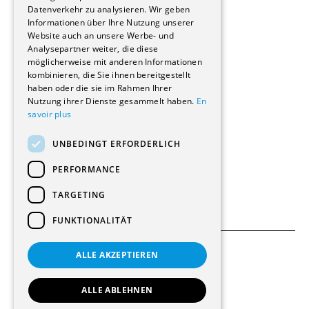
Reportagen
Datenverkehr zu analysieren. Wir geben
Informationen über Ihre Nutzung unserer
Wohnungen
Website auch an unsere Werbe- und
Renovierungen
Analysepartner weiter, die diese
Innere Umbauten
möglicherweise mit anderen Informationen
Gastgewerbe und Tourismus
kombinieren, die Sie ihnen bereitgestellt
Verwaltungsgebäude und Geschäfte
haben oder die sie im Rahmen Ihrer
Schuleinrichtungen
Nutzung ihrer Dienste gesammelt haben.
En
savoir plus
Medizinische Einrichtungen
Villen
UNBEDINGT ERFORDERLICH
Kultur - Sport - Freizeit
Industrie - Handwerk
PERFORMANCE
Transport und Parkplätze
Diverse Bauten
TARGETING
FUNKTIONALITÄT
ALLE AKZEPTIEREN
Allgemeine Bedingungen
Einstellungen für Cookies
ALLE ABLEHNEN
© 2026 Alle Rechte vorbehalten