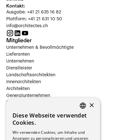
Kontakt:
Ausgabe: +41 21 635 16 82
Plattform: +41 21 631 10 50
info@architectes.ch
Mitglieder
Unternehmen & Bevollmächtigte
Lieferanten
Unternehmen
Dienstleister
Landschaftsarchitekten
Innenarchitekten
Architekten
Generalunternehmen
×
Beauftragte Unternehmen
Installateure
Diese Webseite verwendet
Hersteller/Lieferanten
FRENCH
Cookies.
Bauherrschaften
GERMAN
Immobilienverwaltungsgesellschaften
Wir verwenden Cookies, um Inhalte und
Stockwerkeigentum
Anzeigen zu personalisieren und unseren