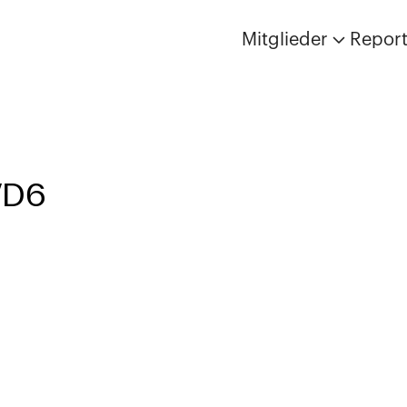
Mitglieder
Repor
VD6