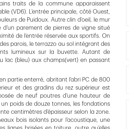
tains traits de la commune apparaissent
able (VD6). L’entrée principale, côté Ouest,
uleurs de Puidoux. Autre clin d’oeil, le mur
d’un parement de pierres de vigne situé
mité de l’entrée réservée aux sportifs. On
 des parois, le terrazzo au sol intégrant des
ints lumineux sur la buvette. Autant de
u lac (bleu) aux champs(vert) en passant
 en partie enterré, abritant l’abri PC de 800
rieur et des gradins du rez supérieur est
posée de neuf poutres d’une hauteur de
 un poids de douze tonnes, les fondations
nte centimètres d’épaisseur selon la zone.
aux bois isolants pour l’acoustique, une
es lignes brisées en toiture, outre qu’elles