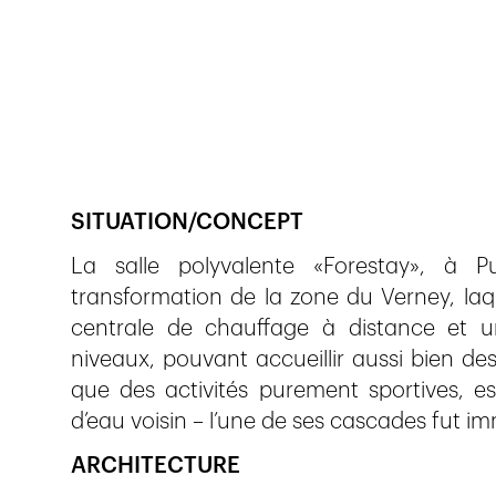
Veröffentlicht am
13.4.2018
1'582
Ansichte
SITUATION/CONCEPT
La salle polyvalente «Forestay», à P
transformation de la zone du Verney, la
centrale de chauffage à distance et u
niveaux, pouvant accueillir aussi bien de
que des activités purement sportives, e
d’eau voisin – l’une de ses cascades fut i
ARCHITECTURE