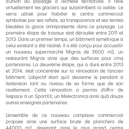
d’union du paysage à l’échelle territoriale. Il relie
virtuellement les glaciers qui surplombent la vallée. Le
verre utilisé pour habiller le centre commercial
symbolise par ses reflets, sa transparence et ses teintes
bleutées la glace omniprésente dans ce paysage. La
première étape de travaux s’est déroulée entre 2011 et
2013. Dans un premier temps, un bâtiment symétrique à
celui existant a été réalisé. Il a été conçu pour accueillir
un nouveau supermarché Migros de 3’600 m2, un
restaurant Migros ainsi que des surfaces pour cinq
partenaires. La deuxième étape, qui a duré entre 2013
et 2014, s’est concentrée sur la rénovation de l’ancien
bâtiment. L’objectif était qu’il devienne le pendant à
l’extension tant au niveau de sa forme que de son
revêtement. Cette rénovation a permis d’offrir de
l’espace à un SportXX, un Melectronics ainsi qu’à douze
autres enseignes partenaires.
L’ensemble de ce nouveau complexe commercial
propose ainsi une surface brute de planchers de
44’000 m2, devenant ainsi le plus grand centre