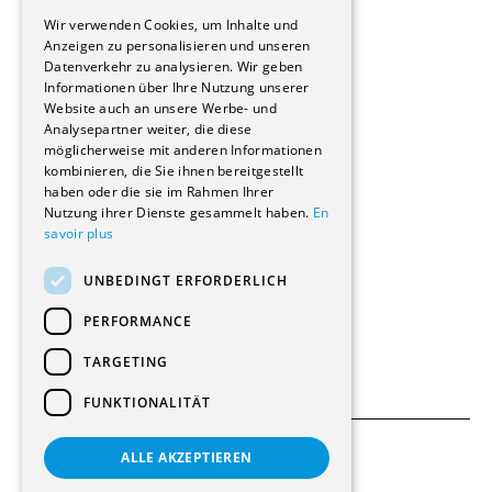
GERMAN
Immobilienverwaltungsgesellschaften
Wir verwenden Cookies, um Inhalte und
Stockwerkeigentum
Anzeigen zu personalisieren und unseren
Reportagen
Datenverkehr zu analysieren. Wir geben
Informationen über Ihre Nutzung unserer
Wohnungen
Website auch an unsere Werbe- und
Renovierungen
Analysepartner weiter, die diese
Innere Umbauten
möglicherweise mit anderen Informationen
Gastgewerbe und Tourismus
kombinieren, die Sie ihnen bereitgestellt
Verwaltungsgebäude und Geschäfte
haben oder die sie im Rahmen Ihrer
Schuleinrichtungen
Nutzung ihrer Dienste gesammelt haben.
En
savoir plus
Medizinische Einrichtungen
Villen
UNBEDINGT ERFORDERLICH
Kultur - Sport - Freizeit
Industrie - Handwerk
PERFORMANCE
Transport und Parkplätze
Diverse Bauten
TARGETING
FUNKTIONALITÄT
ALLE AKZEPTIEREN
Allgemeine Bedingungen
Einstellungen für Cookies