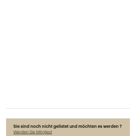
Veröffentlicht am
10.8.2018
919
Ansichten
Sie sind noch nicht gelistet und möchten es werden ?
Werden Sie Mitglied