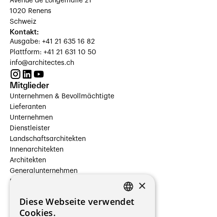
Avenue de Longemalle 21
1020 Renens
Schweiz
Kontakt:
Ausgabe: +41 21 635 16 82
Plattform: +41 21 631 10 50
info@architectes.ch
Mitglieder
Unternehmen & Bevollmächtigte
Lieferanten
Unternehmen
Dienstleister
Landschaftsarchitekten
Innenarchitekten
Architekten
Generalunternehmen
×
Beauftragte Unternehmen
Installateure
Diese Webseite verwendet
Hersteller/Lieferanten
FRENCH
Cookies.
Bauherrschaften