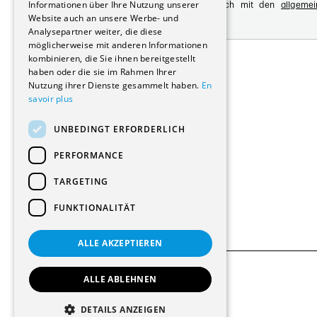
Informationen über Ihre Nutzung unserer
Mit der Registrierung erklären Sie sich mit den
allgeme
Website auch an unsere Werbe- und
Datenschutzrichtlinie
Analysepartner weiter, die diese
möglicherweise mit anderen Informationen
Adresse:
kombinieren, die Sie ihnen bereitgestellt
Avenue de Longemalle 21
haben oder die sie im Rahmen Ihrer
1020 Renens
Nutzung ihrer Dienste gesammelt haben.
En
Schweiz
savoir plus
Kontakt:
Ausgabe: +41 21 635 16 82
UNBEDINGT ERFORDERLICH
Plattform: +41 21 631 10 50
info@architectes.ch
PERFORMANCE
TARGETING
FUNKTIONALITÄT
ALLE AKZEPTIEREN
ALLE ABLEHNEN
© 2026 Alle Rechte vorbehalten
DETAILS ANZEIGEN