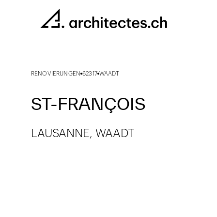
RENOVIERUNGEN
62317
WAADT
ST-FRANÇOIS
LAUSANNE, WAADT