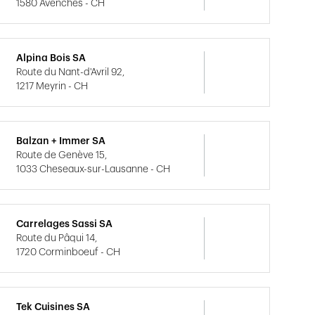
1580 Avenches - CH
Alpina Bois SA
Route du Nant-d'Avril 92,
1217 Meyrin - CH
Balzan + Immer SA
Route de Genève 15,
1033 Cheseaux-sur-Lausanne - CH
Carrelages Sassi SA
Route du Pâqui 14,
1720 Corminboeuf - CH
Tek Cuisines SA