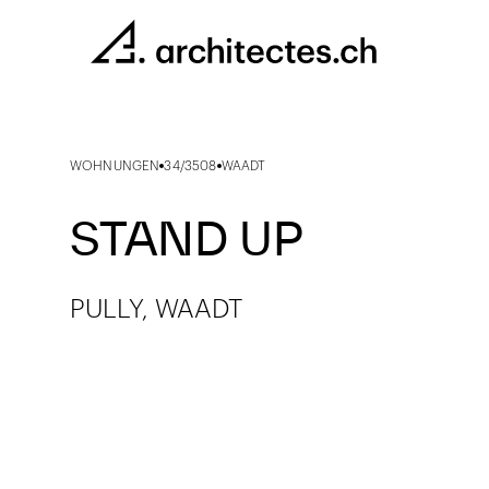
WOHNUNGEN
34/3508
WAADT
STAND UP
PULLY, WAADT