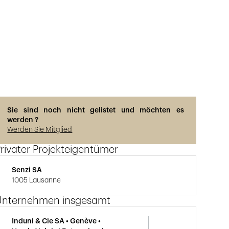
Photos © Rainer Sohlbank
Sie sind noch nicht gelistet und möchten es
werden ?
Werden Sie Mitglied
rivater Projekteigentümer
Senzi SA
1005 Lausanne
Unternehmen insgesamt
Induni & Cie SA • Genève •