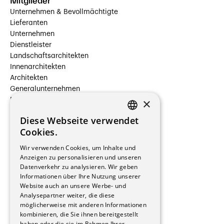
Mitglieder
Unternehmen & Bevollmächtigte
Lieferanten
Unternehmen
Dienstleister
Landschaftsarchitekten
Innenarchitekten
Architekten
Generalunternehmen
×
Beauftragte Unternehmen
Installateure
Diese Webseite verwendet
Hersteller/Lieferanten
FRENCH
Cookies.
Bauherrschaften
GERMAN
Immobilienverwaltungsgesellschaften
Wir verwenden Cookies, um Inhalte und
Stockwerkeigentum
Anzeigen zu personalisieren und unseren
Reportagen
Datenverkehr zu analysieren. Wir geben
Informationen über Ihre Nutzung unserer
Wohnungen
Website auch an unsere Werbe- und
Renovierungen
Analysepartner weiter, die diese
Innere Umbauten
möglicherweise mit anderen Informationen
Gastgewerbe und Tourismus
kombinieren, die Sie ihnen bereitgestellt
Verwaltungsgebäude und Geschäfte
haben oder die sie im Rahmen Ihrer