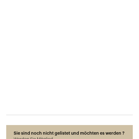
Veröffentlicht am
29.5.2015
500
Ansichten
Sie sind noch nicht gelistet und möchten es werden ?