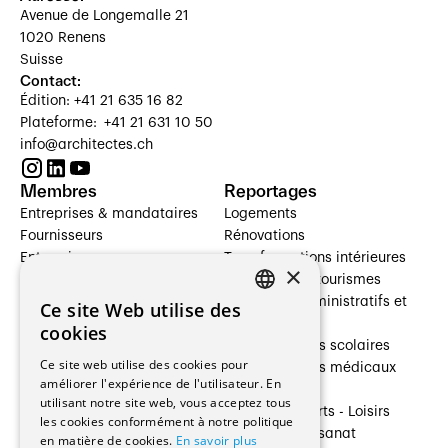
Avenue de Longemalle 21
1020 Renens
Suisse
Contact:
Édition: +41 21 635 16 82
Plateforme: +41 21 631 10 50
info@architectes.ch
Membres
Reportages
Entreprises & mandataires
Logements
Fournisseurs
Rénovations
Entreprises
Transformations intérieures
×
Prestataires de services
Hôtelleries et tourismes
Architectes paysagistes
Bâtiments administratifs et
Ce site Web utilise des
FRENCH
Architectes d'intérieur
commerces
cookies
Architectes
Établissements scolaires
GERMAN
Ce site web utilise des cookies pour
Entreprises générales
Établissements médicaux
améliorer l'expérience de l'utilisateur. En
Ingénieurs et mandataires
Villas
utilisant notre site web, vous acceptez tous
Installateurs
Cultures - Sports - Loisirs
les cookies conformément à notre politique
Fabricants / Fournisseurs
Industrie - Artisanat
en matière de cookies.
En savoir plus