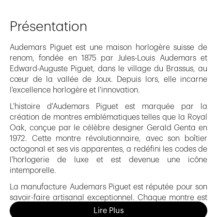
Présentation
Audemars Piguet est une maison horlogère suisse de
renom, fondée en 1875 par Jules-Louis Audemars et
Edward-Auguste Piguet, dans le village du Brassus, au
cœur de la vallée de Joux. Depuis lors, elle incarne
l'excellence horlogère et l'innovation.
L'histoire d'Audemars Piguet est marquée par la
création de montres emblématiques telles que la Royal
Oak, conçue par le célèbre designer Gerald Genta en
1972. Cette montre révolutionnaire, avec son boîtier
octogonal et ses vis apparentes, a redéfini les codes de
l'horlogerie de luxe et est devenue une icône
intemporelle.
La manufacture Audemars Piguet est réputée pour son
savoir-faire artisanal exceptionnel. Chaque montre est
assemblée à la main par des artisans hautement
Lire Plus