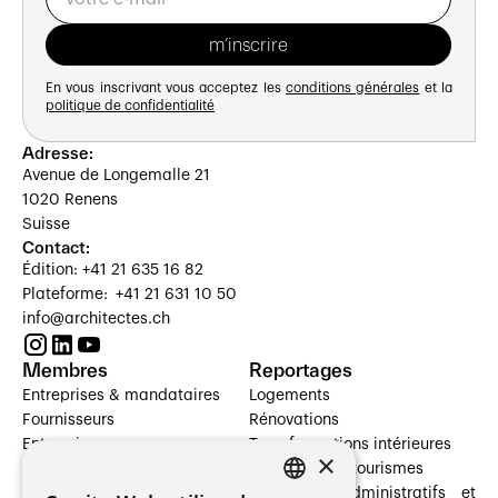
En vous inscrivant vous acceptez les
conditions générales
et la
politique de confidentialité
Adresse:
Avenue de Longemalle 21
1020 Renens
Suisse
Contact:
Édition: +41 21 635 16 82
Plateforme: +41 21 631 10 50
info@architectes.ch
Membres
Reportages
Entreprises & mandataires
Logements
Fournisseurs
Rénovations
Entreprises
Transformations intérieures
×
Prestataires de services
Hôtelleries et tourismes
Architectes paysagistes
Bâtiments administratifs et