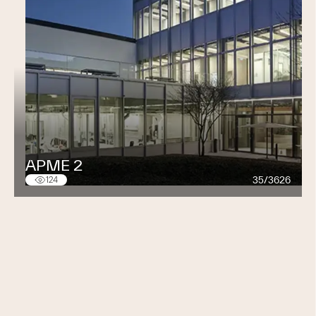
fondamentales d'excellence, d'authenticité et de
créativité, ce qui en fait l'un des noms les plus respectés
dans le monde de l'horlogerie de luxe.
Aujourd'hui, les montres Audemars Piguet continuent de
séduire les passionnés d'horlogerie du monde entier
par leur combinaison unique de tradition, d'innovation
et d'esthétique raffinée. Chaque montre incarne
l'héritage exceptionnel de la marque et représente un
symbole de prestige et de réussite.
APME 2
35/3626
124