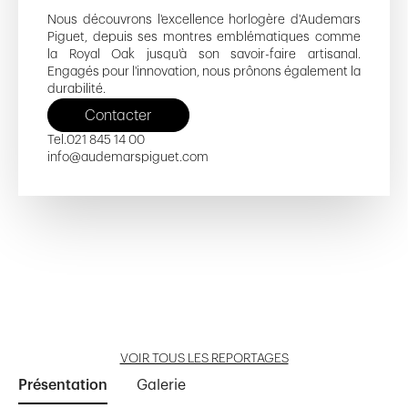
Nous découvrons l'excellence horlogère d'Audemars
Piguet, depuis ses montres emblématiques comme
la Royal Oak jusqu'à son savoir-faire artisanal.
Engagés pour l'innovation, nous prônons également la
durabilité.
Contacter
Tel.
021 845 14 00
info@audemarspiguet.com
APME 2
Hôtel des Horlogers
Manufacture Audemars Piguet
Audemars Piguet
Manufacture d'Horlogerie
Ouvrir reportage
Ouvrir reportage
Ouvrir reportage
Ouvrir reportage
Ouvrir reportage
VOIR TOUS LES REPORTAGES
Présentation
Galerie