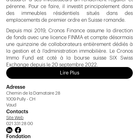
pérenne. Pour ce faire, il investit principalement dans
des immeubles résidentiels situés dans des
emplacements de premier ordre en Suisse romande.
Depuis mai 2019, Cronos Finance assume la direction
de fonds avec une licence FINMA et compte désormais
une quinzaine de collaborateurs entièrement dédiés à
la gestion et à l'administration immobilière. Le Cronos
Immo Fund est coté à la bourse suisse SIX Swiss
Exchange depuis le 20 septembre 2022.
Lire Plus
Le gestionnaire vise à diversifier son allocation en
investissant dans différentes niches à fort potentiel.
Adresse
Dans ce contexte, le fonds recherche des logements
Chemin de la Damataire 28
protégés pour personnes âgées et/ou à mobilité
1009 Pully - CH
réduite, des logements pour étudiants ainsi que des
Vaud
logements à loyer abordable, en partenariat avec des
Contacts
collectivités publiques. Il acquiert, selon les
Site Web
opportunités, des immeubles commerciaux présentant
021 331 28 00
des possibilités de développement résidentiel ou
Fondation
extrêmement bien situés, et loués à des locataires de