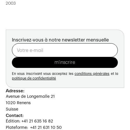
2003
premier ordre, à condition que le rendement présente
une prime de risque suffisamment attractive.
À l'issue de son septième exercice, le fonds gère un
parc de près de 90 immeubles, valorisé à plus d'un
milliard de francs.
Inscrivez-vous à notre newsletter mensuelle
En vous inscrivant vous acceptez les
conditions générales
et la
politique de confidentialité
Adresse:
Avenue de Longemalle 21
1020 Renens
Suisse
Contact:
Édition: +41 21 635 16 82
Plateforme: +41 21 631 10 50