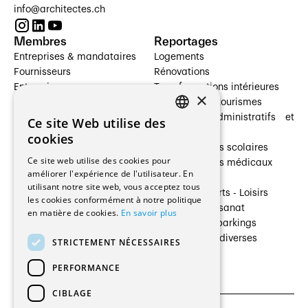
info@architectes.ch
Membres
Reportages
Entreprises & mandataires
Logements
Fournisseurs
Rénovations
Entreprises
Transformations intérieures
×
Prestataires de services
Hôtelleries et tourismes
Architectes paysagistes
Bâtiments administratifs et
Ce site Web utilise des
FRENCH
Architectes d'intérieur
commerces
cookies
Architectes
Établissements scolaires
GERMAN
Ce site web utilise des cookies pour
Entreprises générales
Établissements médicaux
améliorer l'expérience de l'utilisateur. En
Ingénieurs et mandataires
Villas
utilisant notre site web, vous acceptez tous
Installateurs
Cultures - Sports - Loisirs
les cookies conformément à notre politique
Fabricants / Fournisseurs
Industrie - Artisanat
en matière de cookies.
En savoir plus
Maître d’Ouvrage
Transports et parkings
Régies immobilières
Constructions diverses
STRICTEMENT NÉCESSAIRES
Gestion PPE
PERFORMANCE
CIBLAGE