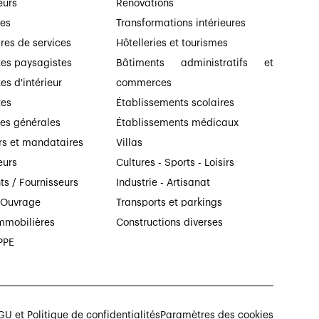
eurs
Rénovations
ses
Transformations intérieures
ires de services
Hôtelleries et tourismes
tes paysagistes
Bâtiments administratifs et
es d'intérieur
commerces
tes
Établissements scolaires
ses générales
Établissements médicaux
rs et mandataires
Villas
eurs
Cultures - Sports - Loisirs
ts / Fournisseurs
Industrie - Artisanat
’Ouvrage
Transports et parkings
mmobilières
Constructions diverses
PPE
U et Politique de confidentialités
Paramètres des cookies