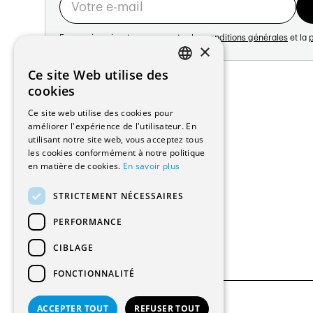
En vous inscrivant vous acceptez les
conditions générales
et la
p
×
Adresse:
Ce site Web utilise des
FRENCH
Avenue de Longemalle 21
cookies
1020 Renens
GERMAN
Ce site web utilise des cookies pour
Suisse
améliorer l'expérience de l'utilisateur. En
Contact:
utilisant notre site web, vous acceptez tous
Édition: +41 21 635 16 82
les cookies conformément à notre politique
Plateforme: +41 21 631 10 50
en matière de cookies.
En savoir plus
info@architectes.ch
STRICTEMENT NÉCESSAIRES
PERFORMANCE
CIBLAGE
FONCTIONNALITÉ
ACCEPTER TOUT
REFUSER TOUT
© 2026 Tous droits réservés