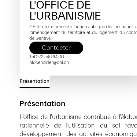
L'OFFICE DE
L'URBANISME
GE-territoire présente l'action publique des politiques 
l'aménagement du territoire et du logement du cant
de Genève.
Contacter
Tel.
022 546 64 00
placeholder@api.ch
Présentation
Présentation
L'office de l'urbanisme contribue à l'élab
rationnelle de l'utilisation du sol fa
développement des activités économiques