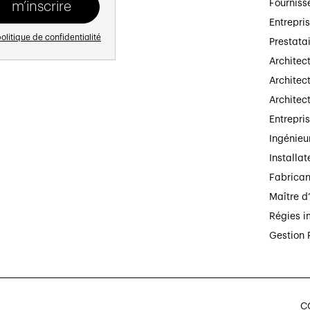
Fourniss
Entrepri
olitique de confidentialité
Prestata
Architec
Architect
Architec
Entrepri
Ingénieu
Installat
Fabrican
Maître d
Régies i
Gestion 
CG